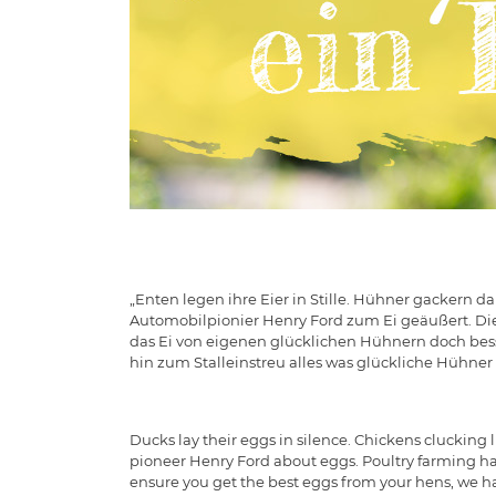
„Enten legen ihre Eier in Stille. Hühner gackern da
Automobilpionier Henry Ford zum Ei geäußert. Die
das Ei von eigenen glücklichen Hühnern doch besse
hin zum Stalleinstreu alles was glückliche Hühner
Ducks lay their eggs in silence. Chickens clucking
pioneer Henry Ford about eggs. Poultry farming has
ensure you get the best eggs from your hens, we ha