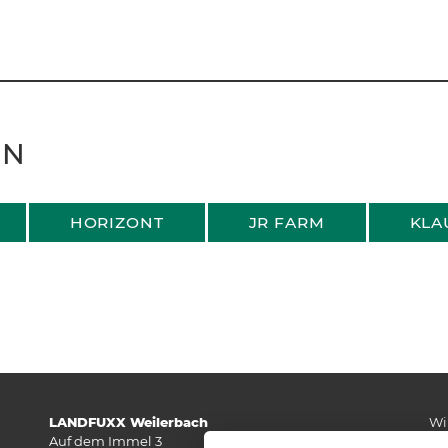
EN
HORIZONT
JR FARM
KLA
LANDFUXX Weilerbach
Wi
Auf dem Immel 3