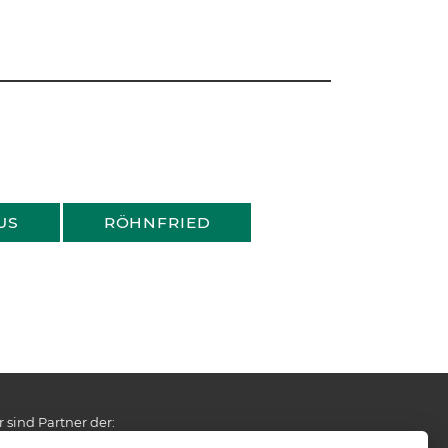
US
RÖHNFRIED
r sind Partner der: