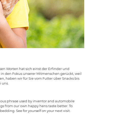
esen Worten hat sich einst der Erfinder und
 in den Fokus unserer Mitmenschen gerückt, weil
n, haben wir für Sie vom Futter über Snacks bis
i uns.
famous phrase used by inventor and automobile
ggs from our own happy hens taste better. To
dding. See for yourself on your next visit.