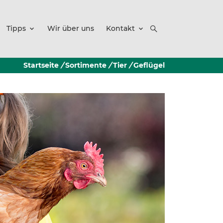
Tipps
Wir über uns
Kontakt
Startseite
/
Sortimente
/
Tier
/
Geflügel