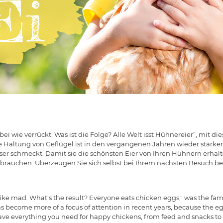
bei wie verrückt. Was ist die Folge? Alle Welt isst Hühnereier“, mit di
 Haltung von Geflügel ist in den vergangenen Jahren wieder stärker
r schmeckt. Damit sie die schönsten Eier von Ihren Hühnern erhalte
 brauchen. Überzeugen Sie sich selbst bei Ihrem nächsten Besuch be
 like mad. What's the result? Everyone eats chicken eggs," was the 
 become more of a focus of attention in recent years, because the e
ve everything you need for happy chickens, from feed and snacks to be